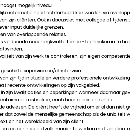
 hoogst mogelijk niveau.
lijke informatie nooit achterhaald kan worden via overlap
van zijn cliënten. Ook in discussies met collegae of tijdens
ever Input duidelijke grenzen.
en van overlappende relaties.
ssies voldoende coachingkwaliteiten en -technieken in te 
atsvinden.
waliteit van zijn werk te controleren, zijn eigen competen
eschikte supervisie en/of intervisie.
van zijn tijd in studie en verdere professionele ontwikkeling
est recente ontwikkelingen op zijn vakgebied.
cht in zijn kwalificaties en beperkingen wanneer daarnaar g
ional nimmer misbruiken, noch haar kennis en kunde.
ende adviezen. De cliënt heeft de vrijheid om er al dan niet
r dat zowel de menselijke gemeenschap als de uniciteit v
ext en het wereldbeeld van zijn cliënt.
d om op een respectvolle manier te werken met zijn cliënte