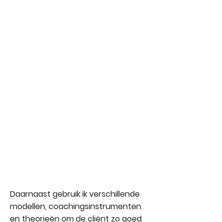
Realiteit onderzoeken
Opties op een rij krijgen
Actieplan maken
Daarnaast gebruik ik verschillende
modellen, coachingsinstrumenten
en theorieën om de cliënt zo goed